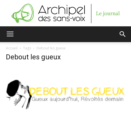
Archipel
Accueil
Tags
Debout les gueux
Debout les gueux
des
sans-
voix