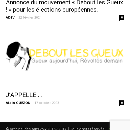
Annonce du mouvement « Debout les Gueux
! » pour les élections européennes.
ADSV
-
22 février 2024
0
J’APPELLE …
Alain GUEZOU
-
17 octobre 2023
0
© Archipel des sans voix 2016 / 2017 | Tous droits réservés. |
Mentions