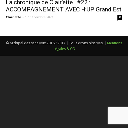
La chronique de Clair’ette…#22 :
ACCOMPAGNEMENT AVEC H’UP Grand Est
Clair'Ette
-
17 décembre 2021
0
© Archipel des sans voix 2016 / 2017 | Tous droits réservés. |
Mentions
Légales & CG