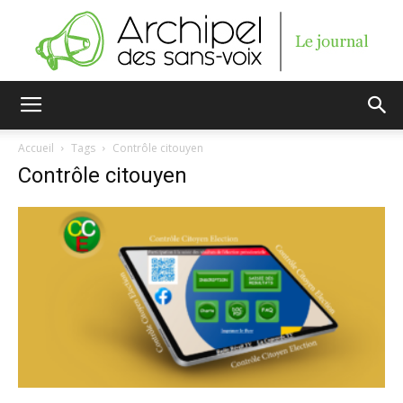
Archipel
Accueil
Tags
Contrôle citouyen
Contrôle citouyen
des
sans-
voix