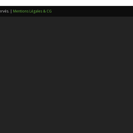
sans-
ervés. |
Mentions Légales & CG
voix