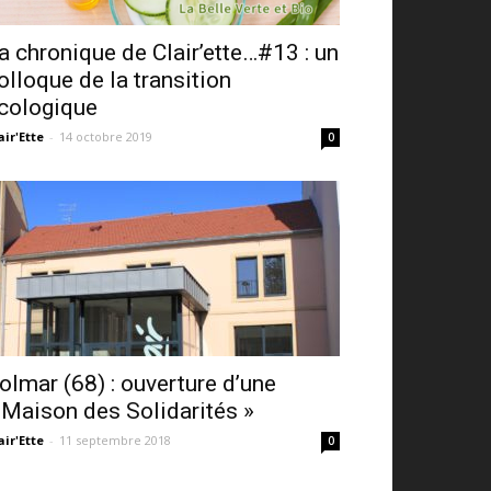
a chronique de Clair’ette…#13 : un
olloque de la transition
cologique
air'Ette
-
14 octobre 2019
0
olmar (68) : ouverture d’une
 Maison des Solidarités »
air'Ette
-
11 septembre 2018
0