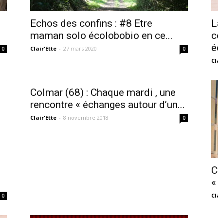
sans-
Echos des confins : #8 Etre
L
maman solo écolobobio en ce...
c
é
Clair'Ette
-
27 mars 2020
0
0
Cl
voix
Colmar (68) : Chaque mardi , une
rencontre « échanges autour d’un...
Clair'Ette
-
8 novembre 2018
0
C
«
Cl
0