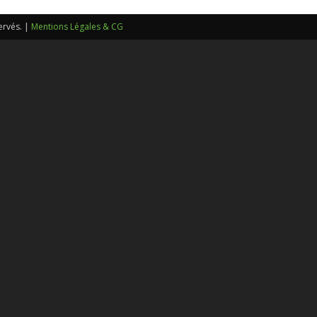
sans-
ervés. |
Mentions Légales & CG
voix