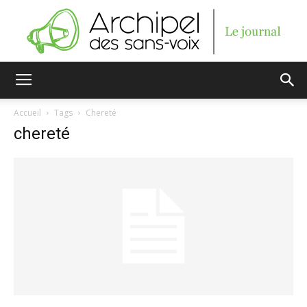
Archipel
Accueil
Tags
Chereté
chereté
des
sans-
voix