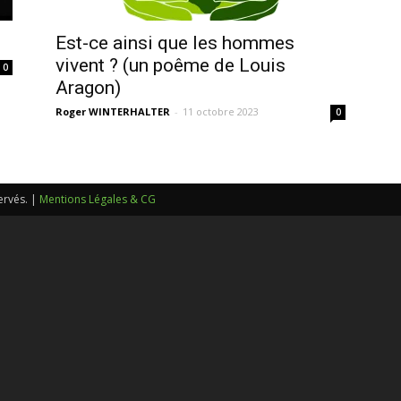
sans-
Est-ce ainsi que les hommes
vivent ? (un poême de Louis
0
Aragon)
Roger WINTERHALTER
-
11 octobre 2023
0
voix
ervés. |
Mentions Légales & CG