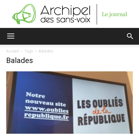
Archipel
Accueil
Tags
Balades
Balades
des
sans-
voix