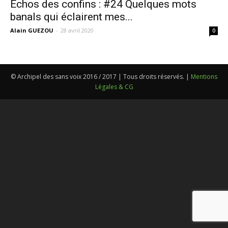
Echos des confins : #24 Quelques mots
banals qui éclairent mes...
Alain GUEZOU
-
28 avril 2020
0
© Archipel des sans voix 2016 / 2017 | Tous droits réservés. |
Mentions
Légales & CG