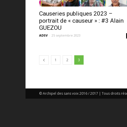
Causeries publiques 2023 –
portrait de « causeur » : #3 Alain
GUEZOU
ADSV
-
25 septembre 2023
1
2
3
© Archipel des sans voix 2016 / 2017 | Tous droits rés