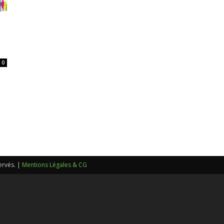
sans-
0
voix
ervés. |
Mentions Légales & CG