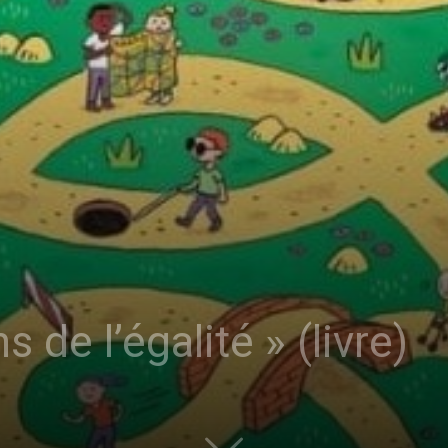
sans-
voix
 de l’égalité » (livre)