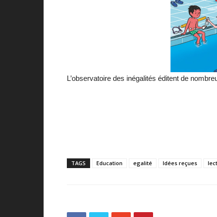
L’observatoire des inégalités éditent de nombre
TAGS
Education
egalité
Idées reçues
lec