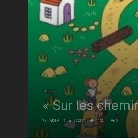
Articles
« Sur les chemins
Par
ADSV
-
8 mars 2026
1153
0