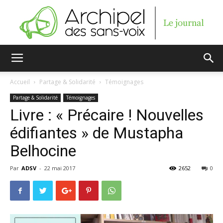
Archipel
Accueil
Partage & Solidarité
Témoignages
Partage & Solidarité
Témoignages
des
Livre : « Précaire ! Nouvelles
édifiantes » de Mustapha
Belhocine
sans-
Par
ADSV
-
22 mai 2017
2652
0
voix