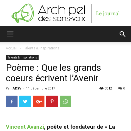
Archipel
Accueil
Talents & Inspirations
Talents & Inspirations
des
Poème : Que les grands
coeurs écrivent l’Avenir
Par
ADSV
-
11 décembre 2017
3012
0
sans-
voix
Vincent Avanzi
, poête et fondateur de
« La