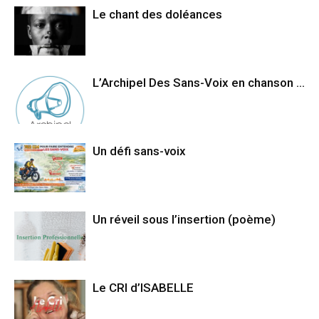
Le chant des doléances
L’Archipel Des Sans-Voix en chanson …
Un défi sans-voix
Un réveil sous l’insertion (poème)
Le CRI d’ISABELLE