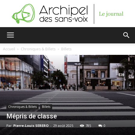
Archipel
Accueil
Chroniques & Billets
Billets
des
sans-
Chroniques & Billets
Billets
Mépris de classe
voix
Par
Pierre-Louis SERERO
-
29 août 2025
785
0