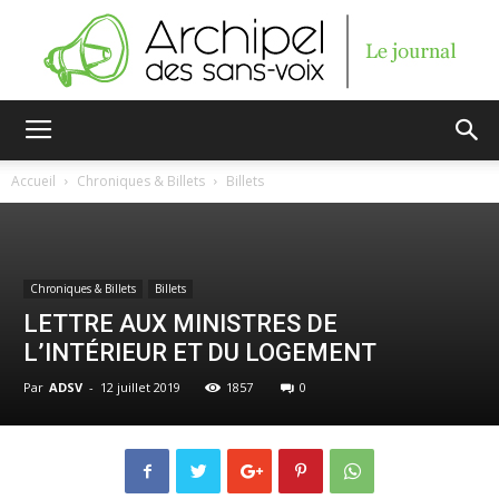
Archipel
Accueil
Chroniques & Billets
Billets
des
Chroniques & Billets
Billets
LETTRE AUX MINISTRES DE
sans-
L’INTÉRIEUR ET DU LOGEMENT
Par
ADSV
-
12 juillet 2019
1857
0
voix