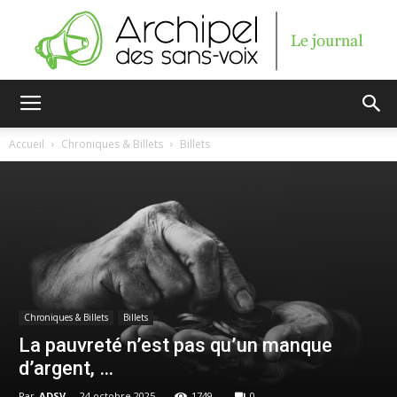
Archipel
Accueil
Chroniques & Billets
Billets
des
sans-
Chroniques & Billets
Billets
La pauvreté n’est pas qu’un manque
voix
d’argent, …
Par
ADSV
-
24 octobre 2025
1749
0