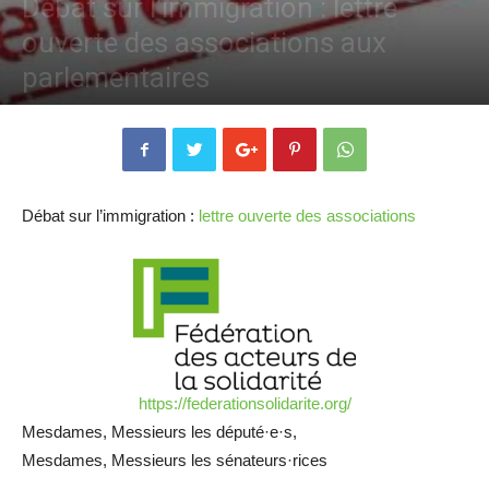
Débat sur l’immigration : lettre
ouverte des associations aux
parlementaires
Par
ADSV
-
7 octobre 2019
1839
0
Débat sur l’immigration :
lettre ouverte des associations
https://federationsolidarite.org/
Mesdames, Messieurs les député·e·s,
Mesdames, Messieurs les sénateurs·rices