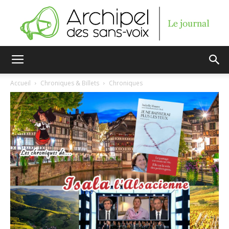
Archipel
Accueil
Chroniques & Billets
Chroniques
des
sans-
voix