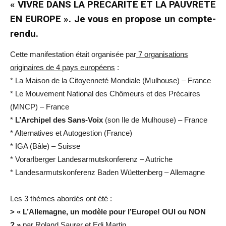
« VIVRE DANS LA PRECARITE ET LA PAUVRETE
EN EUROPE ». Je vous en propose un compte-
rendu.
Cette manifestation était organisée par
7 organisations
originaires de 4 pays européens
:
* La Maison de la Citoyenneté Mondiale (Mulhouse) – France
* Le Mouvement National des Chômeurs et des Précaires
(MNCP) – France
*
L’Archipel des Sans-Voix
(son Ile de Mulhouse) – France
* Alternatives et Autogestion (France)
* IGA (Bâle) – Suisse
* Vorarlberger Landesarmutskonferenz – Autriche
* Landesarmutskonferenz Baden Wüettenberg – Allemagne
Les 3 thèmes abordés ont été :
> « L’Allemagne, un modèle pour l’Europe! OUI ou NON
? »
par Roland Saurer et Edi Martin