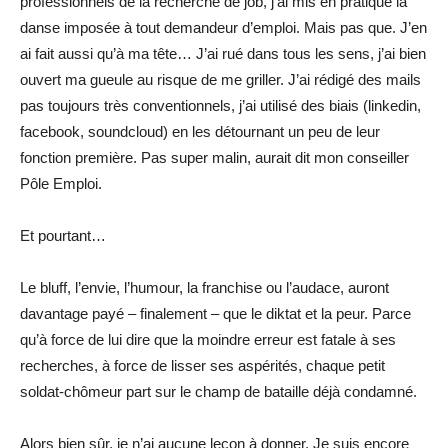
professionnels de la recherche de job, j’ai mis en pratique la
danse imposée à tout demandeur d’emploi. Mais pas que. J’en
ai fait aussi qu’à ma tête… J’ai rué dans tous les sens, j’ai bien
ouvert ma gueule au risque de me griller. J’ai rédigé des mails
pas toujours très conventionnels, j’ai utilisé des biais (linkedin,
facebook, soundcloud) en les détournant un peu de leur
fonction première. Pas super malin, aurait dit mon conseiller
Pôle Emploi.
Et pourtant…
Le bluff, l’envie, l’humour, la franchise ou l’audace, auront
davantage payé – finalement – que le diktat et la peur. Parce
qu’à force de lui dire que la moindre erreur est fatale à ses
recherches, à force de lisser ses aspérités, chaque petit
soldat-chômeur part sur le champ de bataille déjà condamné.
Alors bien sûr, je n’ai aucune leçon à donner. Je suis encore