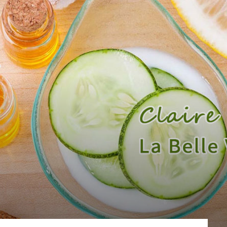
sans-
voix