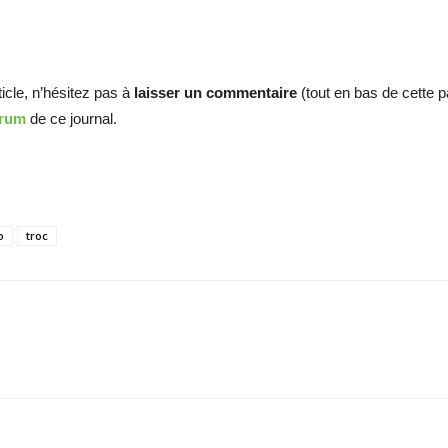
ticle, n’hésitez pas à
laisser un commentaire
(tout en bas de cette 
orum
de ce journal.
o
troc