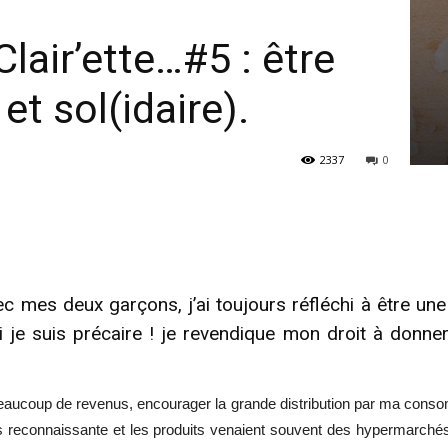
lair’ette…#5 : être
t sol(idaire).
2337
0
ec mes deux garçons, j’ai toujours réfléchi à être un
si je suis précaire ! je revendique mon droit à donn
 beaucoup de revenus, encourager la grande distribution par ma conso
rès reconnaissante et les produits venaient souvent des hypermarché