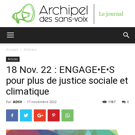
Archipel
Accueil
Articles
Articles
des
18 Nov. 22 : ENGAGE•E•S
pour plus de justice sociale et
climatique
sans-
Par
ADSV
-
17 novembre 2022
1187
0
voix