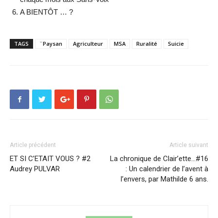
A BIENTÔT … ?
TAGS
¨Paysan
Agriculteur
MSA
Ruralité
Suicie
Article précédent
Article suivant
ET SI C’ETAIT VOUS ? #2
La chronique de Clair’ette…#16
Audrey PULVAR
: Un calendrier de l’avent à
l’envers, par Mathilde 6 ans.