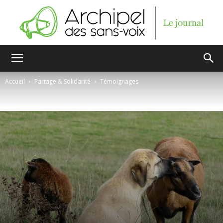
Archipel
Accueil
Partage & Solidarité
Témoignages
des
sans-
voix