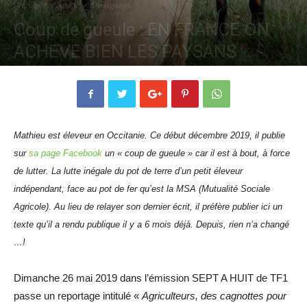
Partage & Solidarité
Témoignages
Coup de gueule : EN FRANCE ON
ACHEVE BIEN LES PAYSANS
Par
Mathieu MAURIÈS
-
9 décembre 2019
2016
0
Mathieu est éleveur en Occitanie. Ce début décembre 2019, il publie
sur
sa page Facebook
un « coup de gueule » car il est à bout, à force
de lutter. La lutte inégale du pot de terre d’un petit éleveur
indépendant, face au pot de fer qu’est la MSA (Mutualité Sociale
Agricole). Au lieu de relayer son dernier écrit, il préfère publier ici un
texte qu’il a rendu publique il y a 6 mois déjà. Depuis, rien n’a changé
…!
Dimanche 26 mai 2019 dans l’émission SEPT A HUIT de TF1
passe un reportage intitulé «
Agriculteurs, des cagnottes pour