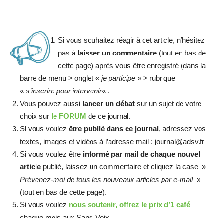
Si vous souhaitez réagir à cet article, n’hésitez
pas à
laisser un commentaire
(tout en bas de
cette page) après vous être enregistré (dans la
barre de menu > onglet «
je participe
» > rubrique
«
s’inscrire pour intervenir
« .
Vous pouvez aussi
lancer un débat
sur un sujet de votre
choix sur
le FORUM
de ce journal.
Si vous voulez
être publié dans ce journal
, adressez vos
textes, images et vidéos à l’adresse mail : journal@adsv.fr
Si vous voulez être
informé par mail de chaque nouvel
article
publié, laissez un commentaire et cliquez la case »
Prévenez-moi de tous les nouveaux articles par e-mail
»
(tout en bas de cette page).
Si vous voulez
nous soutenir, offrez le prix d’1 café
chaque mois aux Sans-Voix