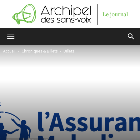
Archipel
Accueil
Chroniques & Billets
Billets
des
sans-
voix