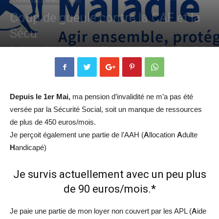
Chroniques & Billets
Billets
Coup de gueule contre la CAF et la
Sécu
Par
Abdelatif Abderrahmane
-
30 novembre 2023
1473
0
Depuis le 1er Mai,
ma pension d’invalidité ne m’a pas été
versée par la Sécurité Social, soit un manque de ressources
de plus de 450 euros/mois.
Je perçoit également une partie de l’AAH (
A
llocation
A
dulte
H
andicapé)
Je survis actuellement avec un peu plus
de 90 euros/mois.*
Je paie une partie de mon loyer non couvert par les APL (
A
ide