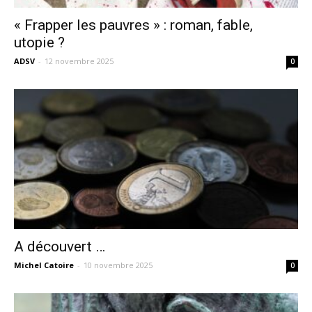
« Frapper les pauvres » : roman, fable,
utopie ?
ADSV
-
12 novembre 2025
0
A découvert …
Michel Catoire
-
10 novembre 2025
0