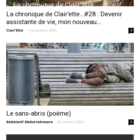
La chronique de Clair’ette…#28 : Devenir
assistante de vie, mon nouveau...
Clair'Ette
-
1 novembre 2025
0
Le sans-abris (poème)
Abdelatif Abderrahmane
-
30 octobre 2025
0