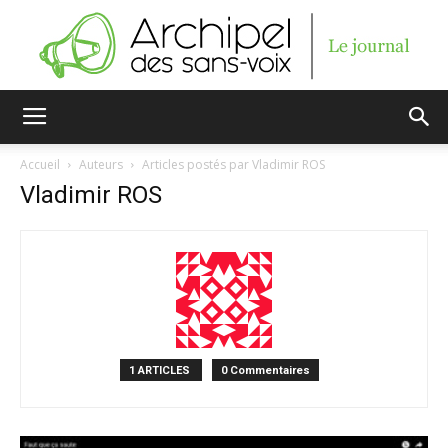
Archipel
Accueil
Auteurs
Articles postés par Vladimir ROS
Vladimir ROS
des
sans-
1 ARTICLES
0 Commentaires
voix