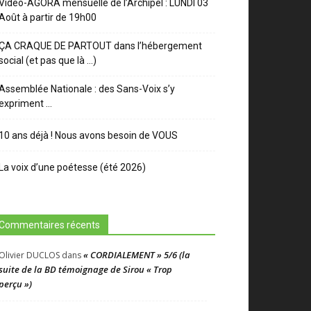
Video-AGORA mensuelle de l’Archipel : LUNDI 03
Août à partir de 19h00
ÇA CRAQUE DE PARTOUT dans l’hébergement
social (et pas que là …)
Assemblée Nationale : des Sans-Voix s’y
expriment …
10 ans déjà ! Nous avons besoin de VOUS
La voix d’une poétesse (été 2026)
Commentaires récents
« CORDIALEMENT » 5/6 (la
Olivier DUCLOS
dans
suite de la BD témoignage de Sirou « Trop
perçu »)