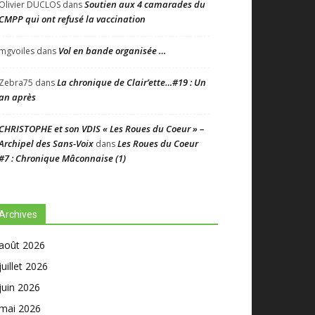
Soutien aux 4 camarades du
Olivier DUCLOS
dans
CMPP qui ont refusé la vaccination
Vol en bande organisée …
mgvoiles
dans
La chronique de Clair’ette…#19 : Un
Zebra75
dans
an après
CHRISTOPHE et son VDIS « Les Roues du Coeur » –
Archipel des Sans-Voix
Les Roues du Coeur
dans
#7 : Chronique Mâconnaise (1)
Archives
août 2026
juillet 2026
juin 2026
mai 2026