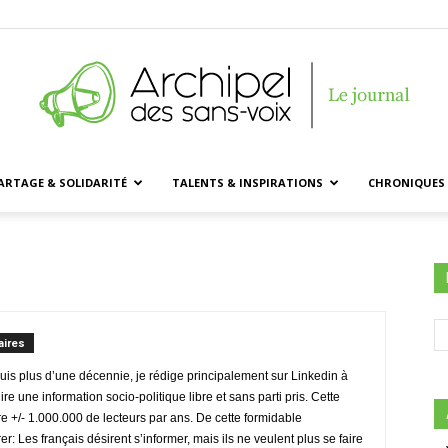
ARTAGE & SOLIDARITÉ
TALENTS & INSPIRATIONS
CHRONIQUES 
Archipel
des
ires
uis plus d’une décennie, je rédige principalement sur Linkedin à
lire une information socio-politique libre et sans parti pris. Cette
+/- 1.000.000 de lecteurs par ans. De cette formidable
rer: Les français désirent s’informer, mais ils ne veulent plus se faire