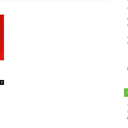
sans-
voix
0