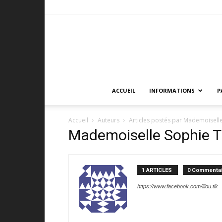
ACCUEIL
INFORMATIONS
P
Accueil
Auteurs
Articles postés par Mademoisell
Mademoiselle Sophie T
1 ARTICLES
0 Commentai
https://www.facebook.com/lilou.tlk