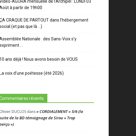
Video-AGORA mensuelle de l’Archipel : LUNDI 03
Août à partir de 19h00
ÇA CRAQUE DE PARTOUT dans l’hébergement
social (et pas que là …)
Assemblée Nationale : des Sans-Voix s’y
expriment …
10 ans déjà ! Nous avons besoin de VOUS
La voix d’une poétesse (été 2026)
Commentaires récents
« CORDIALEMENT » 5/6 (la
Olivier DUCLOS
dans
suite de la BD témoignage de Sirou « Trop
perçu »)