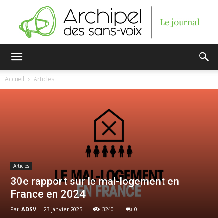
Archipel
Accueil
Articles
des
sans-
Articles
30e rapport sur le mal-logement en
France en 2024
voix
Par
ADSV
-
23 janvier 2025
3240
0