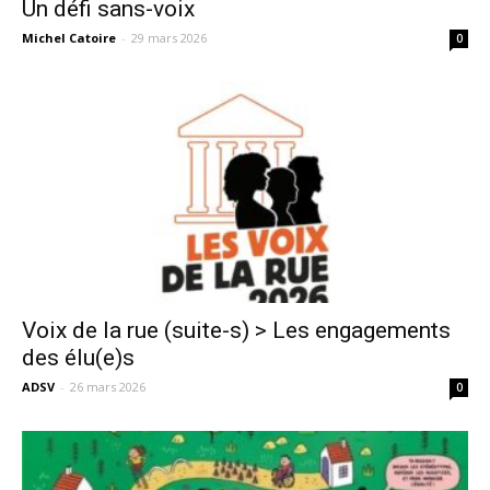
Un défi sans-voix
Michel Catoire
-
29 mars 2026
0
Voix de la rue (suite-s) > Les engagements
des élu(e)s
ADSV
-
26 mars 2026
0