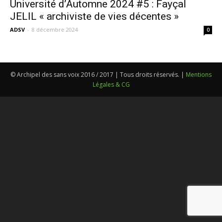
Université d’Automne 2024 #5 : Fayçal
JELIL « archiviste de vies décentes »
ADSV
-
8 décembre 2024
0
© Archipel des sans voix 2016 / 2017 | Tous droits réservés. |
Mentions
Légales & CG