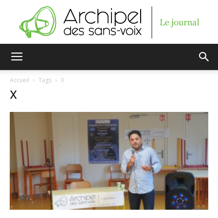
Archipel
Accueil
Tags
X
X
des
sans-
voix