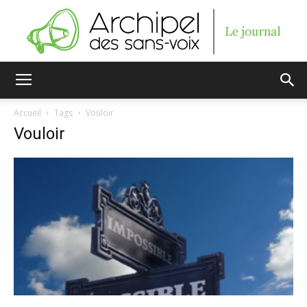
Archipel
Accueil
Tags
Vouloir
Vouloir
des
sans-
voix