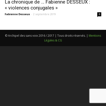
La chronique de … Fabienne DESSEUX :
« violences conjugales »
Fabienne Desseux
-
2 septembre 2019
0
© Archipel des sans voix 2016 / 2017 | Tous droits réservés. |
Mentions
Légales & CG