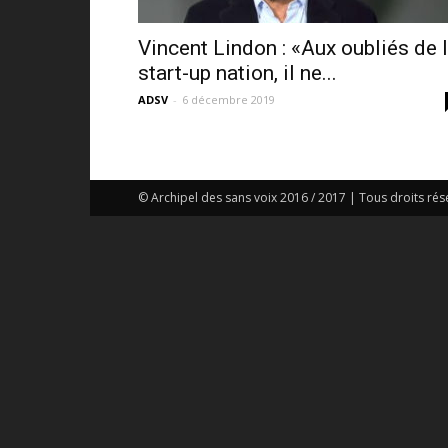
Vincent Lindon : «Aux oubliés de 
start-up nation, il ne...
ADSV
-
6 décembre 2019
© Archipel des sans voix 2016 / 2017 | Tous droits rés