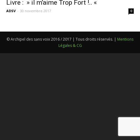
Livre : » il m’aime Trop Fort !.. «
ADSV
-
30 novembre 2017
0
© Archipel des sans voix 2016 / 2017 | Tous droits réservés. |
Mentions
Légales & CG