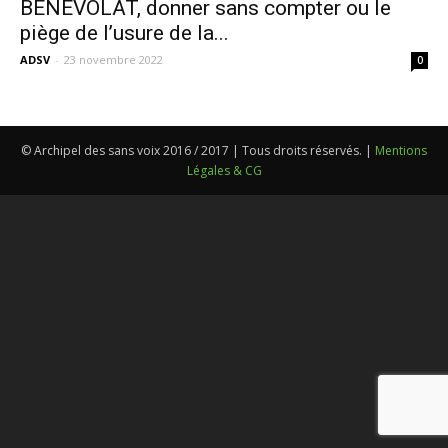
BENEVOLAT, donner sans compter ou le
piège de l’usure de la...
ADSV
-
23 novembre 2022
0
© Archipel des sans voix 2016 / 2017 | Tous droits réservés. |
Mentions
Légales & CG