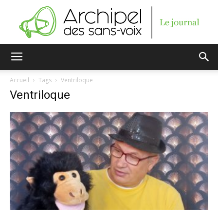
Archipel
Accueil
Tags
Ventriloque
Ventriloque
des
sans-
voix