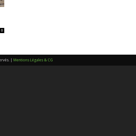
sans-
0
voix
ervés. |
Mentions Légales & CG