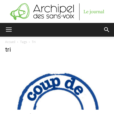
Archipel
Accueil
Tags
Tri
tri
des
sans-
voix