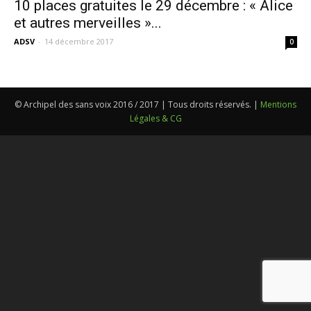
10 places gratuites le 29 décembre : « Alice
et autres merveilles »...
ADSV
-
14 décembre 2017
0
© Archipel des sans voix 2016 / 2017 | Tous droits réservés. |
Mentions
Légales & CG