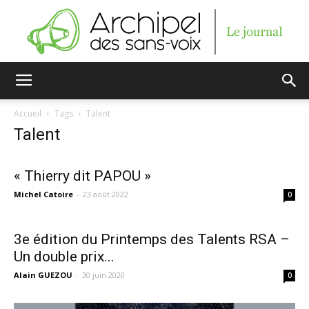
Archipel
Accueil
Tags
Talent
Talent
des
« Thierry dit PAPOU »
Michel Catoire
-
23 août 2022
0
sans-
3e édition du Printemps des Talents RSA –
Un double prix...
voix
Alain GUEZOU
-
30 juin 2020
0