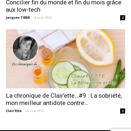
Concilier fin du monde et fin du mois grâce
aux low-tech
Jacques TIBER
-
4 août 2023
0
La chronique de Clair’ette…#9 : La sobriété,
mon meilleur antidote contre...
Clair'Ette
-
28 mai 2019
0