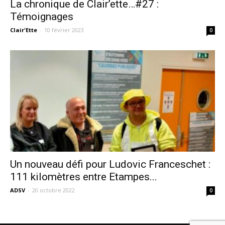
La chronique de Clair’ette…#27 :
Témoignages
Clair'Ette
-
10 février 2023
0
Un nouveau défi pour Ludovic Franceschet :
111 kilomètres entre Etampes...
ADSV
-
20 octobre 2022
0