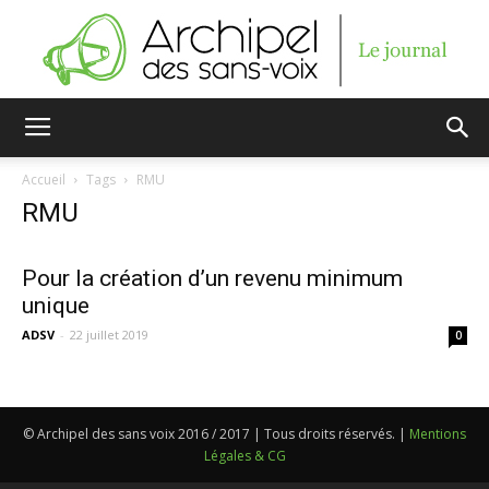
Archipel
Accueil
Tags
RMU
RMU
des
Pour la création d’un revenu minimum
unique
sans-
ADSV
-
22 juillet 2019
0
voix
© Archipel des sans voix 2016 / 2017 | Tous droits réservés. |
Mentions
Légales & CG