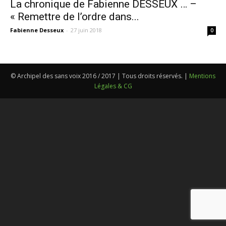
La chronique de Fabienne DESSEUX … –
« Remettre de l’ordre dans...
Fabienne Desseux
-
27 juin 2018
0
© Archipel des sans voix 2016 / 2017 | Tous droits réservés. |
Mentions
Légales & CG