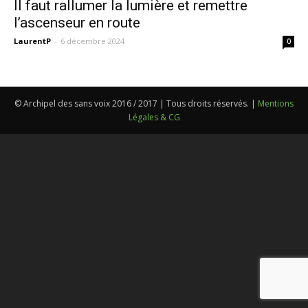
Il faut rallumer la lumière et remettre
l’ascenseur en route
LaurentP
-
6 décembre 2024
0
© Archipel des sans voix 2016 / 2017 | Tous droits réservés. |
Mentions
Légales & CG