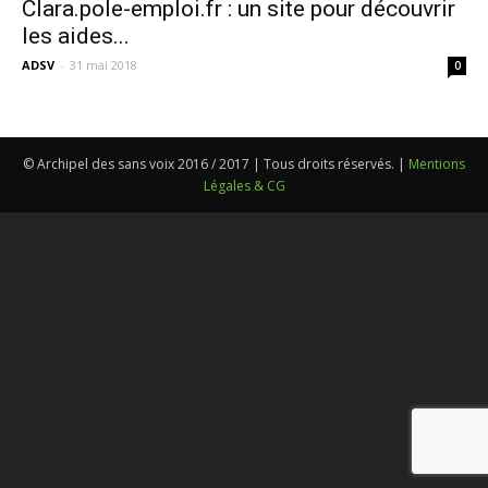
Clara.pole-emploi.fr : un site pour découvrir
les aides...
ADSV
-
31 mai 2018
0
© Archipel des sans voix 2016 / 2017 | Tous droits réservés. |
Mentions
Légales & CG