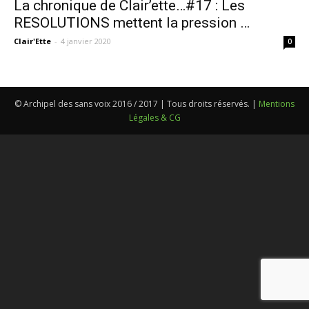
La chronique de Clair’ette…#17 : Les
RESOLUTIONS mettent la pression …
Clair'Ette
-
4 janvier 2020
0
© Archipel des sans voix 2016 / 2017 | Tous droits réservés. |
Mentions
Légales & CG