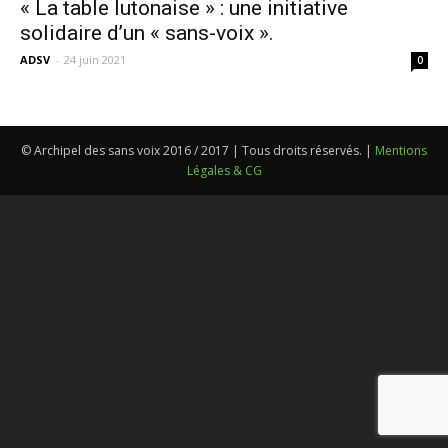
« La table lutonaise » : une initiative
solidaire d’un « sans-voix ».
ADSV
-
24 juin 2021
0
© Archipel des sans voix 2016 / 2017 | Tous droits réservés. |
Mentions
Légales & CG