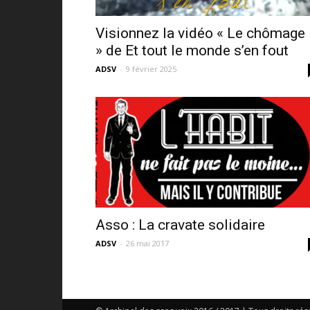
Visionnez la vidéo « Le chômage
» de Et tout le monde s’en fout
ADSV
-
9 février 2025
Asso : La cravate solidaire
ADSV
-
26 mai 2017