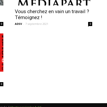
sans-
Vous cherchez en vain un travail ?
Témoignez !
ADSV
-
7 septembre 2021
0
0
voix
0